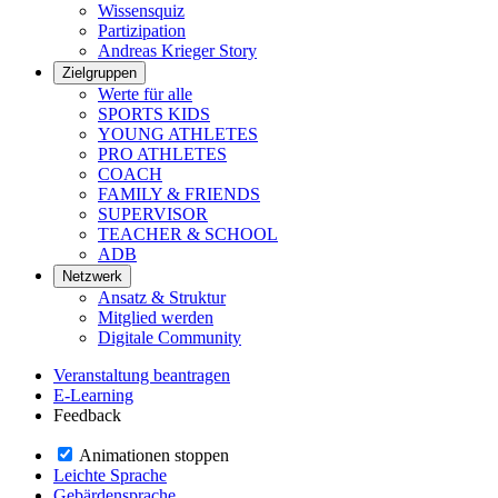
Wissensquiz
Partizipation
Andreas Krieger Story
Zielgruppen
Werte für alle
SPORTS KIDS
YOUNG ATHLETES
PRO ATHLETES
COACH
FAMILY & FRIENDS
SUPERVISOR
TEACHER & SCHOOL
ADB
Netzwerk
Ansatz & Struktur
Mitglied werden
Digitale Community
Veranstaltung beantragen
E-Learning
Feedback
Animationen stoppen
Leichte Sprache
Gebärdensprache