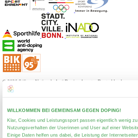
© 2026 Stiftung Nationale Anti Doping Agentur Deutschland
Kontakt
Datenschutzerklärung
Impressum
Barrierefreiheit
WILLKOMMEN BEI GEMEINSAM GEGEN DOPING!
Klar, Cookies und Leistungssport passen eigentlich wenig
Nutzungsverhalten der Userinnen und User auf einer Website
Einige Daten helfen uns dabei, die Leistung der Internetseiten