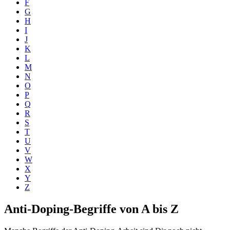
F
G
H
I
J
K
L
M
N
O
P
Q
R
S
T
U
V
W
X
Y
Z
Anti-Doping-Begriffe von A bis Z