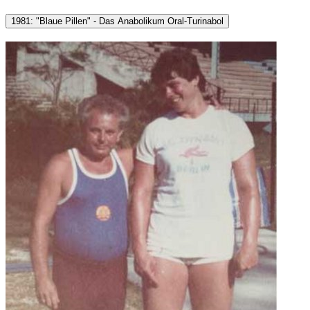
1981: "Blaue Pillen" - Das Anabolikum Oral-Turinabol