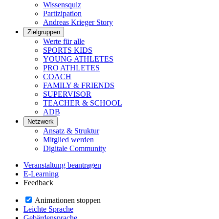
Wissensquiz
Partizipation
Andreas Krieger Story
Zielgruppen
Werte für alle
SPORTS KIDS
YOUNG ATHLETES
PRO ATHLETES
COACH
FAMILY & FRIENDS
SUPERVISOR
TEACHER & SCHOOL
ADB
Netzwerk
Ansatz & Struktur
Mitglied werden
Digitale Community
Veranstaltung beantragen
E-Learning
Feedback
Animationen stoppen
Leichte Sprache
Gebärdensprache