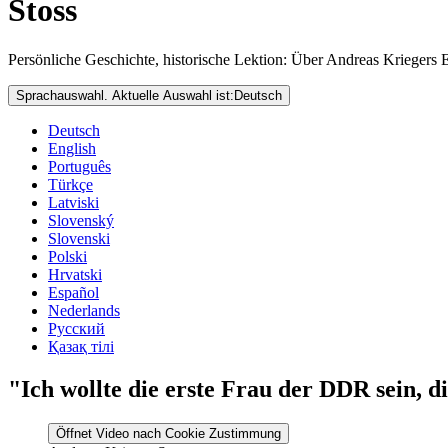
Stoss
Persönliche Geschichte, historische Lektion: Über Andreas Kriegers
Sprachauswahl. Aktuelle Auswahl ist:
Deutsch
Deutsch
English
Português
Türkçe
Latviski
Slovenský
Slovenski
Polski
Hrvatski
Español
Nederlands
Русский
Қазақ тілі
"Ich wollte die erste Frau der DDR sein, d
Öffnet Video nach Cookie Zustimmung