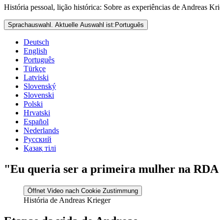
História pessoal, lição histórica: Sobre as experiências de Andreas K
Sprachauswahl. Aktuelle Auswahl ist:
Português
Deutsch
English
Português
Türkçe
Latviski
Slovenský
Slovenski
Polski
Hrvatski
Español
Nederlands
Русский
Қазақ тілі
"Eu queria ser a primeira mulher na RDA 
Öffnet Video nach Cookie Zustimmung
História de Andreas Krieger